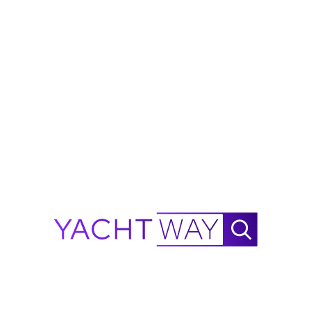
"
Es refrescante ver los valores de
casco gestionados por personas que
entienden lo que necesita realmente
un barco de $40 millones.
Anna L.
Propietaria · Velero de 26m · Palma
Cómo funciona
1
Estimación