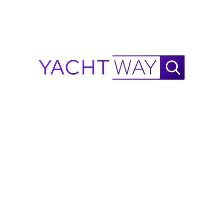
dovrebbero verificare indipendentemente specifiche,
condizioni e disponibilità prima dell'acquisto.
Chiedi a Waylo
Nuovo
!
Waylo
.
.
.
Calcolatore di autonomia 2025
Axopar
29 XC Cross Cabin
NautiX Calcolatore di Autonomia per
Axopar
29 XC
Cross Cabin alimentato da YachtWay.