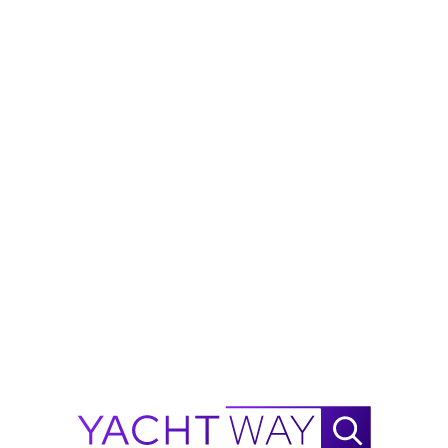
Visualizza altro
7
Marca
Ore
Kohler
20 H
Marca
Ore
Kohler
20 H
Le informazioni su questo annuncio sono fornite in
buona fede da YachtWay e dal broker/dealer
dell'annuncio, ma l'accuratezza non è garantita. Tutti i
dettagli sono soggetti a modifiche e gli acquirenti
dovrebbero verificare indipendentemente specifiche,
condizioni e disponibilità prima dell'acquisto.
Chiedi a Waylo
Nuovo
!
Waylo