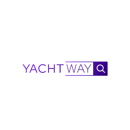
Waylo
.
.
.
Calcolatore di autonomia 2027
Technohull
Alpha 45
NautiX Calcolatore di Autonomia per
Technohull
Alpha
45 alimentato da YachtWay.
Questa è una stima basata sui dati disponibili ed è
destinata solo a scopi di riferimento: non costituisce
una garanzia di prestazioni. Man mano che verranno
raccolti più dati sulle prestazioni, la precisione
continuerà a migliorare.
Segnala un errore