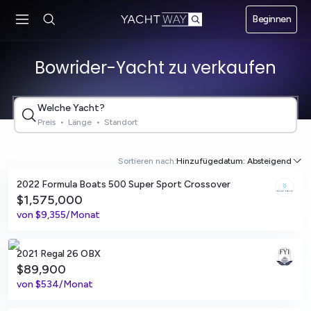
Zum
Beginnen
Hauptinhalt
springen
Bowrider-Yacht zu verkaufen
Welche Yacht?
Preis
•
Länge
•
Standort
Harbor Springs, Michigan
Sortieren nach:
Hinzufügedatum: Absteigend
2022 Formula Boats 500 Super Sport Crossover
$1,575,000
von
$9,355/Monat
Miami, Florida
2021 Regal 26 OBX
$89,900
von
$534/Monat
Viladamat, ES