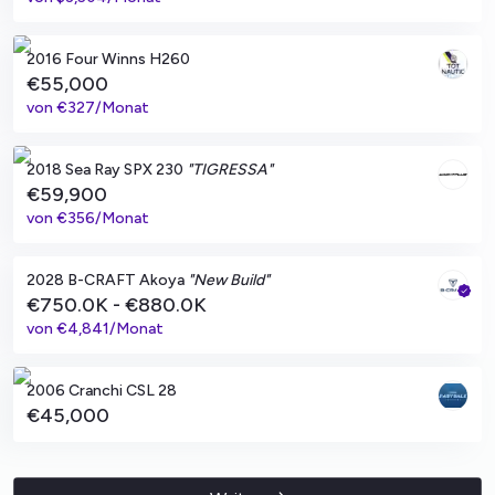
Andratx, ES
2016 Four Winns H260
€55,000
von
€327/Monat
Cala d'Or, ES
2018 Sea Ray SPX 230
"TIGRESSA"
€59,900
von
€356/Monat
Ashburn, VA
2028 B-CRAFT Akoya
"New Build"
€750.0K - €880.0K
von
€4,841/Monat
Marseille, Bouches-du-Rhône
2006 Cranchi CSL 28
€45,000