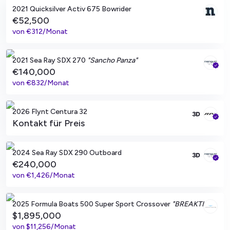
2021 Quicksilver Activ 675 Bowrider
€52,500
von
€312/Monat
Moraira, ES
2021 Sea Ray SDX 270
"Sancho Panza"
€140,000
von
€832/Monat
Raalte, NL
2026 Flynt Centura 32
Kontakt für Preis
Teulada, ES
2024 Sea Ray SDX 290 Outboard
€240,000
von
€1,426/Monat
Miami Beach, Florida
2025 Formula Boats 500 Super Sport Crossover
"BREAKTHROUGH III"
$1,895,000
von
$11,256/Monat