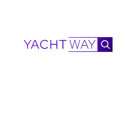
Waylo
.
.
.
1982
Heesen Yachts
90 Reichweiten-
Rechner
NautiX Reichweiten-Finder für
Heesen Yachts
90
betrieben von YachtWay.
Dies ist eine Schätzung basierend auf verfügbaren
Daten und dient nur zu Referenzzwecken – nicht als
Leistungsgarantie. Wenn mehr Leistungsdaten
gesammelt werden, wird die Genauigkeit weiter
verbessert.
Fehler melden