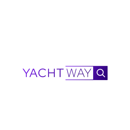
Calculateur de portée 2021
Technohull
38 Grand Sport
NautiX Calculateur de Portée pour
Technohull
38 Grand
Sport propulsé par YachtWay.
Il s’agit d’une estimation basée sur les données
disponibles et destinée uniquement à des fins de
référence – ce n’est pas une garantie de
performance. À mesure que davantage de données
de performance seront collectées, la précision
continuera de s’améliorer.
Signaler une erreur
Garanties du Navire
Garantie Moteur