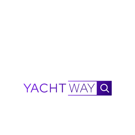
dell'annuncio, ma l'accuratezza non è garantita. Tutti i
dettagli sono soggetti a modifiche e gli acquirenti
dovrebbero verificare indipendentemente specifiche,
condizioni e disponibilità prima dell'acquisto.
Chiedi a Waylo
Nuovo
!
Waylo
.
.
.
Calcolatore di autonomia 2002
Benetti
Sail Division
Don Ciro
NautiX Calcolatore di Autonomia per
Benetti Sail
Division
Don Ciro alimentato da YachtWay.