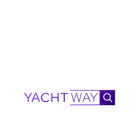
Waylo
.
.
.
Calcolatore di autonomia 1985
Feadship
Lady Sandals
NautiX Calcolatore di Autonomia per
Feadship
Lady
Sandals alimentato da YachtWay.
Questa è una stima basata sui dati disponibili ed è
destinata solo a scopi di riferimento: non costituisce
una garanzia di prestazioni. Man mano che verranno
raccolti più dati sulle prestazioni, la precisione
continuerà a migliorare.