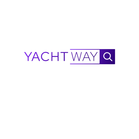
.
.
.
Calcolatore di autonomia 1982
Heesen
Yachts
90
NautiX Calcolatore di Autonomia per
Heesen Yachts
90
alimentato da YachtWay.
Questa è una stima basata sui dati disponibili ed è
destinata solo a scopi di riferimento: non costituisce
una garanzia di prestazioni. Man mano che verranno
raccolti più dati sulle prestazioni, la precisione
continuerà a migliorare.
Segnala un errore