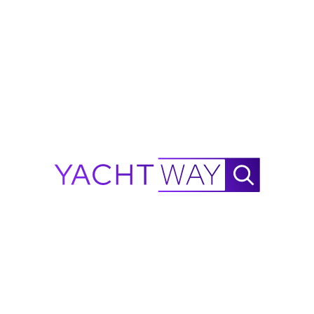
"
Het is verfrissend om rompwaarden
te zien beheerd door mensen die
begrijpen wat een boot van $40
miljoen echt nodig heeft.
Anna L.
Eigenaar · 26m zeilschip · Palma
Hoe het werkt
1
Schatting
Direct opgesteld op basis van uw drie antwoorden.