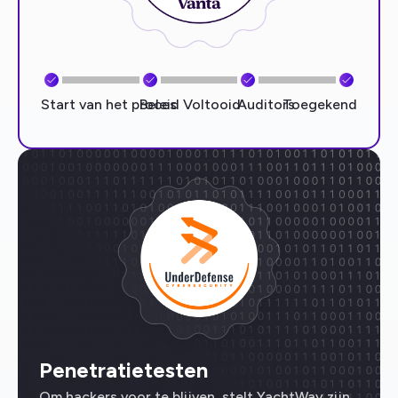
Start van het proces
Beleid Voltooid
Auditors
Toegekend
Penetratietesten
Om hackers voor te blijven, stelt YachtWay zijn