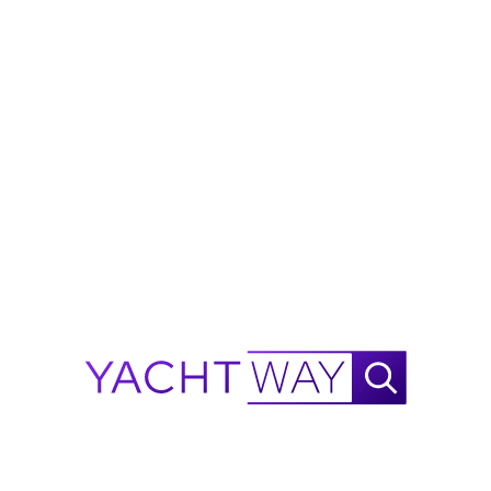
lighting
ELECTRONICS & NAVIGATION
B&G H5000 instrument and autopilot display at 
each helm (x2)
Independent electrically isolated back-up autopilot 
and rudder transducers
B&G H5000 3D precision motion sensor system
B&G Zeus 3S 16″ chart plotter at each helm + nav 
station (x3)
B&G Nemesis 9 intelligent sailing display at each 
helm (x2)
B&G HALO 24 radar
B&G NEP-2 expansion port
Garmin Vesper Cortex V1 VHF radio + AIS at nav 
station w/ wireless handset
FLIR M300C thermal camera w/ two JCU-3 
controllers
Peplink 5G cellular router