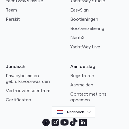
YachtWay's missie
YachtWay Studio
Team
EasySign
Perskit
Bootleningen
Bootverzekering
NautiX
YachtWay Live
Juridisch
Aan de slag
Privacybeleid en
Registreren
gebruiksvoorwaarden
Aanmelden
Vertrouwenscentrum
Contact met ons
Certificaten
opnemen
Nederlands