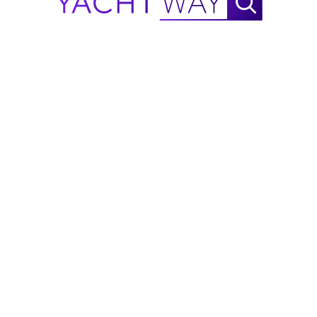
NautiX Bereik Finder voor
X-HULL
X 33 GTX
aangedreven door YachtWay.
Dit is een schatting op basis van beschikbare
gegevens en is bedoeld ter referentie - niet als
prestatiegarantie. Naarmate meer prestatiegegevens
worden verzameld, zal de nauwkeurigheid verder
verbeteren.
Meld een fout
Overweegt u deze 2026 X-HULL X
33 GTX te kopen?
Ontvang een directe verzekeringsinschatting
voor een X-HULL X 33 GTX in Çeşme, TR via
MasterCover, ondersteund door eersteklas
verzekeraars.
Ontvang een verzekeringsschatting