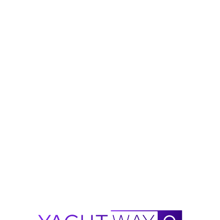
trouw verstrekt door YachtWay en de advertentie
broker/dealer, maar nauwkeurigheid is niet
gegarandeerd. Alle details kunnen worden gewijzigd
en kopers moeten onafhankelijk specificaties,
conditie en beschikbaarheid verifiëren vóór aankoop.
Vraag Waylo
Nieuw
!
Waylo
.
.
.
2026
X-HULL
X 33 GTX
bereikencalculator