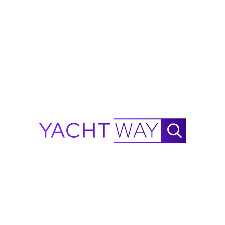
Seite
von 2
Greenline Yachten zu verkaufen
Durchsuchen Sie neue und gebrauchte Greenline
Yachten
zum Verkauf
von verifizierten Händlern, Maklern und
autorisierten Vertretern weltweit. YachtWay führt das
gesamte Greenline-Sortiment: Hybrid- und Elektromotor-
Yachten von 39 bis 58 Fuß, alle gebaut in Greenlines
Anlage in Begunje na Gorenjskem, Slowenien. Gegründet
im Jahr 2008 von Vladimir Zinchenko und den Brüdern J&J
Design, hat Greenline die Produktion von Hybrid-Yachten
revolutioniert und betreibt die größte Flotte von Hybrid-
und vollelektrischen Produktionsyachten der Welt. Jedes
Modell der aktuellen Reihe ist mit Diesel-, H-Drive 6G-
Hybrid- oder vollelektrischem Antrieb erhältlich. Die
Greenline 42 feierte ihre Premiere auf der Boot Düsseldorf
2026 und bietet eine Reduzierung der Emissionen um bis
zu 40 % im Vergleich zu herkömmlichem Diesel.