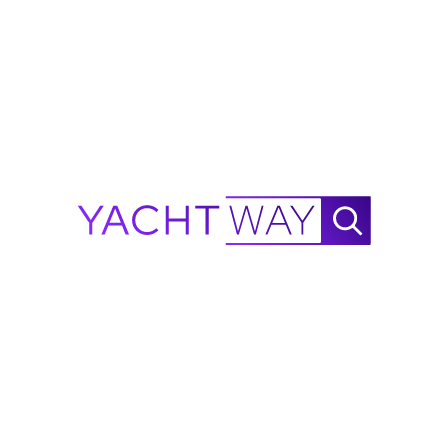
Verkauf
·
Sea Ray Boote zum Verkauf
·
Boston Whaler zum
Verkauf
·
Viking Yachten zum Verkauf
·
Aquila Boote zum
Verkauf
·
Cruisers Yachten zum Verkauf
Durchstöbern Sie weitere Angebote
in Südflorida und Florida
Yachten zum Verkauf in Fort Lauderdale
·
Yachten zum
Verkauf in Miami
·
Yachten zum Verkauf in Hollywood FL
·
Yachten zum Verkauf in Florida
·
Superyachten zum Verkauf
Finanzieren Sie Ihren Kauf mit
EasyFund
: Lassen Sie sich
vorqualifizieren, ohne Ihre Kreditwürdigkeit zu
beeinträchtigen. Für eine Marineversicherung besuchen Sie
MasterCover
. Für Anleitungen zum Kaufprozess von
Superyachten besuchen Sie das
YachtWay Knowledge
Center
.