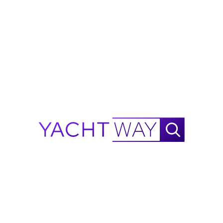
custom colored granite, and the MSDs are all freshwater 
Ritchie PowerDamp Magnetic Compass on top of 
Headhunter. Also, all the air-conditioning units (5) were 
console
new in mid-2023.
Top loading chill box and large freezer forward of 
console with digital thermostats (moveable 
dividers)
L-shape bench seat forward with storage beneath
Bench seat to starboard (storage beneath) with 
molded storage cabinet forward containing 
freshwater washdown
Starlink antenna on hardtop
EPIRB on hardtop
Garmin 5208 in Tower, ICOM VHF radio, and 
Ritchie PowerDamp compass
Fusion stereo speakers, one set forward one set 
aft on flybridge sourced from salon
Electric engine control selector panel, emergency 
engine shutdown switches, MTU backup engine 
control panel, Fuel transfer controls, battery 