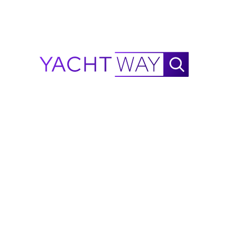
Autonomía
NautiX Calculadora de Autonomía para
X-HULL
X 33
GTX impulsado por YachtWay.
Esta es una estimación basada en datos disponibles y
está destinada únicamente a fines de referencia, no
como garantía de rendimiento. A medida que se
recopilen más datos de rendimiento, la precisión
continuará mejorando.
Reportar un error
¿Planeas comprar este 2026 X-
HULL X 33 GTX?
Obtén una estimación de seguro instantánea
para un X-HULL X 33 GTX en Çeşme, TR a
través de MasterCover, respaldado por
aseguradoras de primera categoría.