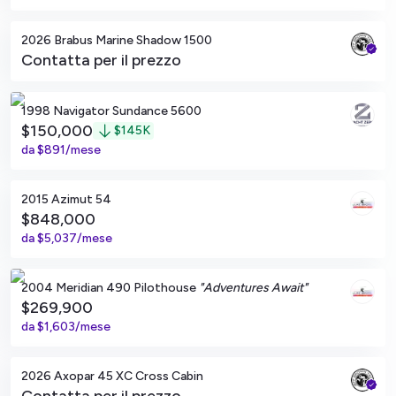
2026 Brabus Marine Shadow 1500
Contatta per il prezzo
San Diego, California
1998 Navigator Sundance 5600
$150,000
$
145K
da
$891/mese
San Diego, California
2015 Azimut 54
$848,000
da
$5,037/mese
San Diego, California
2004 Meridian 490 Pilothouse
"Adventures Await"
$269,900
da
$1,603/mese
San Diego, California
2026 Axopar 45 XC Cross Cabin