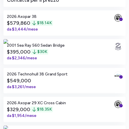
Contatta per il prezzo
San Diego, California
2026 Axopar 38
$579,860
$
18.14K
da
$3,444/mese
San Diego, California
2001 Sea Ray 560 Sedan Bridge
$395,000
$
30K
da
$2,346/mese
San Diego, California
2026 Technohull 38 Grand Sport
$549,000
da
$3,261/mese
San Diego, California
2026 Axopar 29 XC Cross Cabin
$329,000
$
18.35K
da
$1,954/mese
San Diego, California