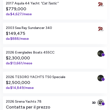
2017 Aquila 44 Yacht
"Cat Tastic"
$779,000
da
$4,627/mese
San Diego, California
2003 Sea Ray Sundancer 340
$149,475
da
$888/mese
San Diego, California
2026 Everglades Boats 455CC
$2,300,000
da
$13,661/mese
San Diego, California
2026 TESORO YACHTS T50 Speciale
$2,500,000
da
$14,849/mese
San Diego, California
2026 Sirena Yachts 78
Contatta per il prezzo
San Diego, California