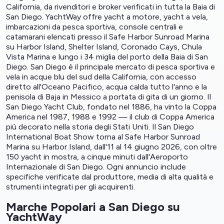
California, da rivenditori e broker verificati in tutta la Baia di
San Diego. YachtWay offre yacht a motore, yacht a vela,
imbarcazioni da pesca sportiva, console centrali e
catamarani elencati presso il Safe Harbor Sunroad Marina
su Harbor Island, Shelter Island, Coronado Cays, Chula
Vista Marina e lungo i 34 miglia del porto della Baia di San
Diego. San Diego è il principale mercato di pesca sportiva e
vela in acque blu del sud della California, con accesso
diretto all'Oceano Pacifico, acqua calda tutto l'anno e la
penisola di Baja in Messico a portata di gita di un giorno. Il
San Diego Yacht Club, fondato nel 1886, ha vinto la Coppa
America nel 1987, 1988 e 1992 — il club di Coppa America
più decorato nella storia degli Stati Uniti. Il San Diego
International Boat Show torna al Safe Harbor Sunroad
Marina su Harbor Island, dall'11 al 14 giugno 2026, con oltre
150 yacht in mostra, a cinque minuti dall'Aeroporto
Internazionale di San Diego. Ogni annuncio include
specifiche verificate dal produttore, media di alta qualità e
strumenti integrati per gli acquirenti.
Marche Popolari a San Diego su
YachtWay