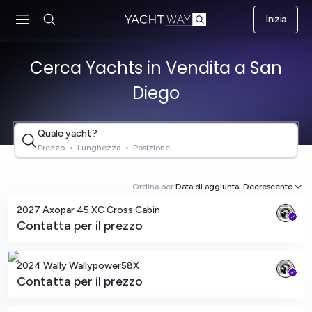
Vai al
Inizia
contenuto
principale
Cerca Yachts in Vendita a San
Diego
Quale yacht?
Prezzo
•
Lunghezza
•
Posizione
San Diego, California
Ordina per:
Data di aggiunta: Decrescente
2027 Axopar 45 XC Cross Cabin
Contatta per il prezzo
San Diego, California
2024 Wally Wallypower58X
Contatta per il prezzo
San Diego, California