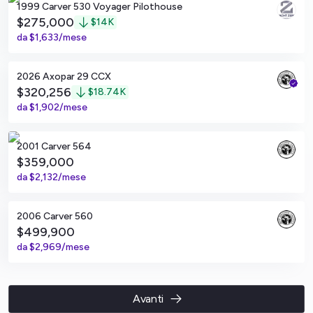
1999 Carver 530 Voyager Pilothouse
$275,000
$
14K
da
$1,633/mese
San Diego, California
2026 Axopar 29 CCX
$320,256
$
18.74K
da
$1,902/mese
San Diego, California
2001 Carver 564
$359,000
da
$2,132/mese
San Diego, California
2006 Carver 560
$499,900
da
$2,969/mese
Avanti