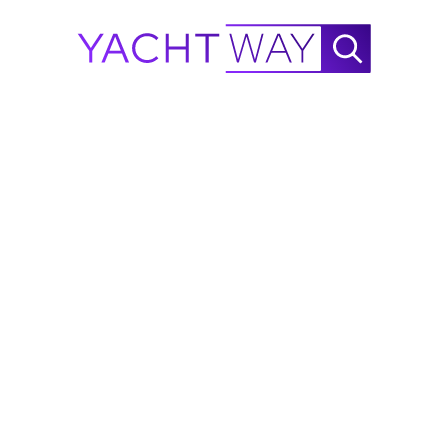
kopershulpmiddelen op elke vermelding.
Makma Modellen Te Koop
Caribbean 7 · Caribbean 31 · Caribbean 31 Open · Caribbean
36 · Caribbean 36 MK2 · Lounge Vlet · Pecheur