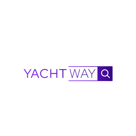
Yates Hatteras en Venta
Explora yates Hatteras nuevos y usados
en venta
de
concesionarios y corredores verificados en todo el mundo.
YachtWay ofrece toda la gama Hatteras: pescadores
deportivos GT Convertible, Yates de Motor, y el nuevo 77
Sportfish, de 59 a 100 pies, construidos en New Bern,
Carolina del Norte por White River Marine Group. Fundada
en 1959, Hatteras fue el primer fabricante de yates de
producción en el mundo en construir en fibra de vidrio, con
el Hatteras 41 Convertible Knit Wits, diseñado por Jack
Hargrave. El astillero ha entregado más de 7,600 barcos
desde su fundación y es uno de los nombres más
reconocidos en yates de pesca deportiva y cruceros en
América.
Modelos Hatteras GT Convertible
GT59 · GT65 · GT70
Modelos Hatteras Sportfish