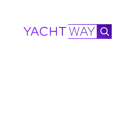
ón de GRP y poliéster, potencia diésel inboard — predominantement
 de los Países Bajos y Bélgica, así como para cruceros diurnos coster
antenimiento, lo que los convierte en un punto de entrada popular p
sados en venta suelen tener precios desde €20,000 para modelos más
ejemplos más grandes y nuevos con especificaciones completas está
radas para compradores en cada anuncio.
 Caribbean 36 MK2 · Lounge Vlet · Pecheur