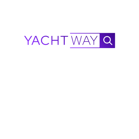
htWay
Ray en Venta
·
Boston Whaler en Venta
·
Yates Viking en Venta
·
Barcos 
lorida
tes en Venta en Hollywood FL
·
Yates en Venta en Florida
·
Superyates e
in afectar tu puntaje de crédito. Para seguros marinos, visita
MasterCo